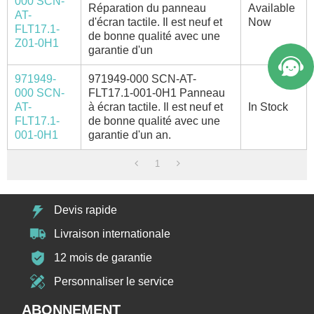
000 SCN-
Réparation du panneau
Available
AT-
d'écran tactile. Il est neuf et
Now
FLT17.1-
de bonne qualité avec une
Z01-0H1
garantie d'un
971949-
971949-000 SCN-AT-
000 SCN-
FLT17.1-001-0H1 Panneau
AT-
à écran tactile. Il est neuf et
In Stock
FLT17.1-
de bonne qualité avec une
001-0H1
garantie d'un an.
1
Devis rapide
Livraison internationale
12 mois de garantie
Personnaliser le service
ABONNEMENT