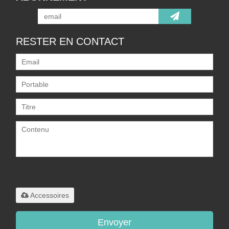
RESTER EN CONTACT
Supporte uniquement
.rar/.zip/.jpg/.png/.gif/.doc/.xls/.pdf,
maximum 20M
Accessoires
Envoyer