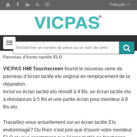
Français
Écrans tactiles-Claviers-Écrans et plus Rechercher 50000 Inventaire
Panneau d'écran tactile ELO
Module d'affichage LCD pour le remplacement du panneau HMI
Accessoire pour le remplacement de l'écran tactile
VICPAS HMI Touchscreen
fournit le nouveau verre de
panneau d’écran tactile elo original en remplacement de la
réparation.
Inclut un écran tactile elo résistif à 4 fils, un écran tactile elo
à résistances à 5 fils et une partie écran pour moniteur à 8
fils elo.
Travaillez-vous actuellement sur un
écran tactile Elo
endommagé? Ou Rien n'est pire que d'ouvrir votre moniteur