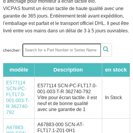
d’affichage pour moniteur à écran tactile elo.
VICPAS fournit un écran tactile de haute qualité avec une
garantie de 365 jours. Entièrement testé avant expédition,
l'emballage est parfait et le transport officiel DHL. Il peut être
livré entre vos mains dans un délai de 3 à 5 jours ouvrables.
chercher:
modèle
Description
en stock
E577114
E577114 SCN-PC-FLT17.0-
SCN-PC-
001-003-T-R 362740-792
FLT17.0-
Vitre pour écran tactile. il est
In Stock
001-003-T-
neuf et de bonne qualité
R 362740-
avec une garantie de 1
792
A67883-000 SCN-AT-
A67883-
FLT17.1-Z01-0H1