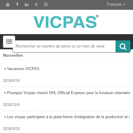
Français
Écrans tactiles-Claviers-Écrans et plus Rechercher 50000 Inventaire
Nouvelles
Module d'affichage LCD pour le remplacement du panneau HMI
Accessoire pour le remplacement de l'écran tactile
Vacances VICPAS
2019/4/14
Pourquoi Vicpas choisit DHL Official Express pour la livraison internationale.
2018/11/6
Les vicpas participent à la plate-forme d’intégration de la production et de l’
2018/9/18