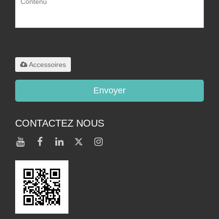
Supporte uniquement
.rar/.zip/.jpg/.png/.gif/.doc/.xls/.pdf,
maximum 20M
Accessoires
Envoyer
CONTACTEZ NOUS