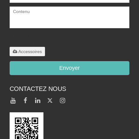
Supporte uniquement
.rar/.zip/.jpg/.png/.gif/.doc/.xls/.pdf,
maximum 20M
Accessoires
Envoyer
CONTACTEZ NOUS