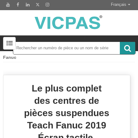
Français
Écrans tactiles-Claviers-Écrans et plus Rechercher 50000 Inventaire
Fanuc
Module d'affichage LCD pour le remplacement du panneau HMI
Accessoire pour le remplacement de l'écran tactile
Le plus complet
des centres de
pièces suspendues
Teach Fanuc 2019
Écran tactile,