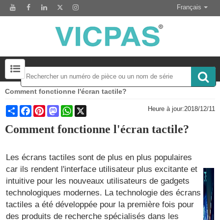
Français
Écrans tactiles-Claviers-Écrans et plus Rechercher 50000 Inventaire
Comment fonctionne l'écran tactile?
Module d'affichage LCD pour le remplacement du panneau HMI
Accessoire pour le remplacement de l'écran tactile
Share
Facebook
Pinterest
Mastodon
WhatsApp
X
Heure à jour:
2018/12/11
Comment fonctionne l'écran tactile?
Les écrans tactiles sont de plus en plus populaires
car ils rendent l'interface utilisateur plus excitante et
intuitive pour les nouveaux utilisateurs de gadgets
technologiques modernes. La technologie des écrans
tactiles a été développée pour la première fois pour
des produits de recherche spécialisés dans les