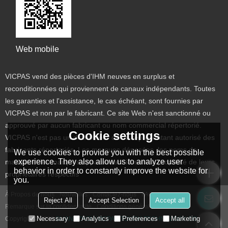
Web mobile
VICPAS vend des pièces d'IHM neuves en surplus et
reconditionnées qui proviennent de canaux indépendants. Toutes
les garanties et l'assistance, le cas échéant, sont fournies par
VICPAS et non par le fabricant. Ce site Web n'est sanctionné ou
approuvé par aucun fabricant ou nom commercial répertorié.
Cookie settings
VICPAS n'est pas un distributeur ou un représentant autorisé des
fabricants répertoriés. Les marques déposées, les noms de
We use cookies to provide you with the best possible
experience. They also allow us to analyze user
marque et les marques apparaissant ici sont la propriété de leurs
behavior in order to constantly improve the website for
propriétaires respectifs
you.
À Propos de nous
Nouvelles
Contactez-nous
FAQs
Reject All
Accept Selection
Accept all
Remarque sur la confidentialité
Conditions générales de vente
Necessary
Analytics
Preferences
Marketing
Copyright © 2026
GUANGZHOU VICPAS TOUCH TECHNOLOGY CO.,LTD