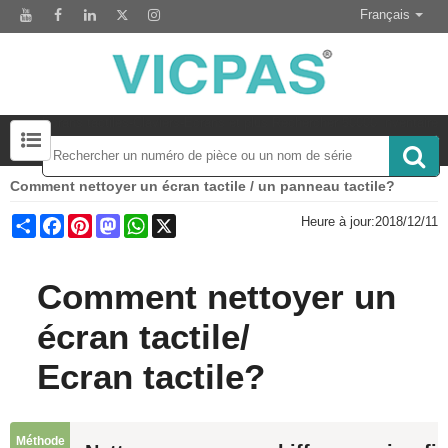
Français
Écrans tactiles-Claviers-Écrans et plus Rechercher 50000 Inventaire
Comment nettoyer un écran tactile / un panneau tactile?
Module d'affichage LCD pour le remplacement du panneau HMI
Accessoire pour le remplacement de l'écran tactile
Share
Facebook
Pinterest
Mastodon
WhatsApp
X
Heure à jour:
2018/12/11
Comment nettoyer un
écran tactile
/
Ecran tactile
?
Méthode