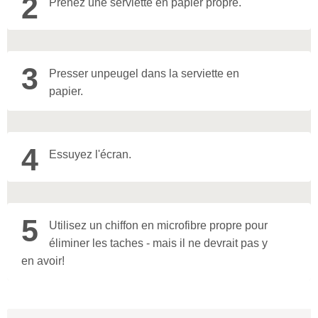
2
Prenez une serviette en papier propre.
3
Presser un
peu
gel dans la serviette en
papier.
4
Essuyez l'écran.
5
Utilisez un chiffon en microfibre propre pour
éliminer les taches - mais il ne devrait pas y
en avoir!