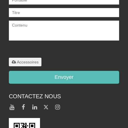
Supporte uniquement
.rar/.zip/.jpg/.png/.gif/.doc/.xls/.pdf,
maximum 20M
Accessoires
Envoyer
CONTACTEZ NOUS