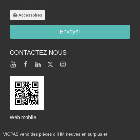
.rar/.zip/.jpg/.png/.gif/.doc/.xls/.pdf,
maximum 20M
Accessoires
Envoyer
CONTACTEZ NOUS
Web mobile
VICPAS vend des pièces d'IHM neuves en surplus et