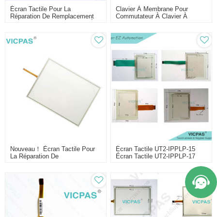
Écran Tactile Pour La
Clavier À Membrane Pour
Réparation De Remplacement
Commutateur À Clavier À
Du Verre Du Capteur Tactile À
Membrane XBTGK2330
Membrane À Écran Tactile
GT1685-STBD
Nouveau！ Écran Tactile Pour
Écran Tactile UT2-IPPLP-15
La Réparation De
Écran Tactile UT2-IPPLP-17
Remplacement Du Verre Du
Capteur Tactile À Membrane
Tactile XBTGT7340