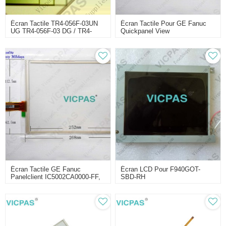
Écran Tactile TR4-056F-03UN
Écran Tactile Pour GE Fanuc
UG TR4-056F-03 DG / TR4-
Quickpanel View
056F-03UN UG TR4-056F-03
IC754VSL12CTD-EG ES1221
DG Écran Tactile
Écran Tactile GE Fanuc
Écran LCD Pour F940GOT-
Panelclient IC5002CA0000-FF,
SBD-RH
Modèle N ° ES1222 42G7311-
0003