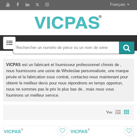
Français
Écrans tactiles-Claviers-Écrans et plus Rechercher 50000 Inventaire
Module d'affichage LCD pour le remplacement du panneau HMI
Accessoire pour le remplacement de l'écran tactile
VICPAS
est un fabricant et fournisseur professionnel chinois de
,
nous fournissons une usine de Wholeslae
personnalisée, une marque
privée
et
la fabrication sous contrat, contactez-nous maintenant pour
obtenir le meilleur devis pour
nous répondrons en temps opportun,
nous ne sommes pas le prix le plus bas de
, mais nous vous
fournirons un meilleur service.
Vue