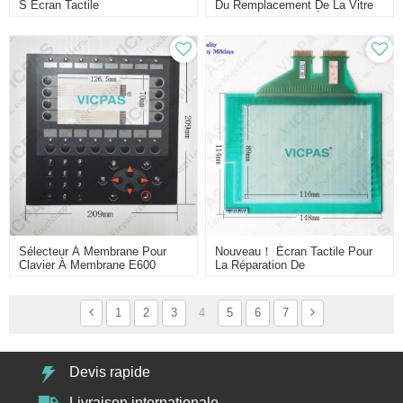
S Écran Tactile
Du Remplacement De La Vitre
Du Capteur Tactile À Membrane
De Panneau Tactile EXTER
E615
Sélecteur À Membrane Pour
Nouveau！ Écran Tactile Pour
Clavier À Membrane E600
La Réparation De
04390A
Remplacement Du Verre Du
Capteur Tactile À Membrane Et
Panneau Tactile NS5-MQ00B-
1
2
3
4
5
6
7
V2
Devis rapide
Livraison internationale