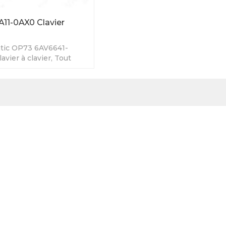
11-0AX0 Clavier
tic OP73 6AV6641-
vier à clavier, Tout
antie VICPAS de 6 mois.