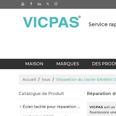
Service r
MAISON
MARQUES
DES PROD
CATALOGUES
BLOGS
BUREAU 
Accueil
/
tous
/
Réparation du clavier 6AV664
Catalogue de Produit
Réparation 
Écran tactile pour réparation Siemens
VICPAS
est un 
fournissons un