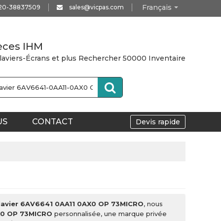
Français
20-38837509
sales@vicpas.com
èces IHM
Claviers-Écrans et plus Rechercher 50000 Inventaire
US
CONTACT
Devis rapide
clavier 6AV6641 0AA11 0AX0 OP 73MICRO
, nous
AX0 OP 73MICRO
personnalisée, une marque privée