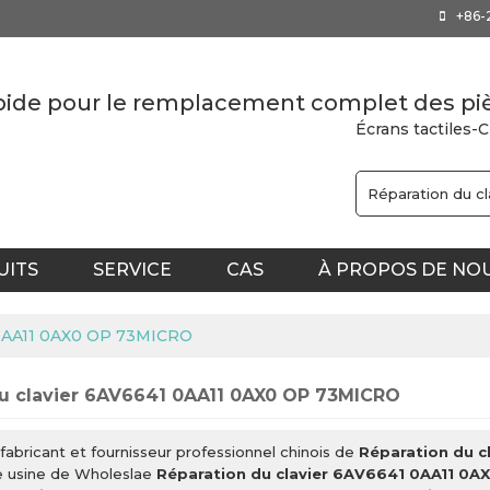
+86-
apide pour le remplacement complet des pi
Écrans tactiles-
UITS
SERVICE
CAS
À PROPOS DE NO
DE TAÏWAN
1 0AA11 0AX0 OP 73MICRO
du clavier 6AV6641 0AA11 0AX0 OP 73MICRO
fabricant et fournisseur professionnel chinois de
Réparation du 
e usine de Wholeslae
Réparation du clavier 6AV6641 0AA11 0