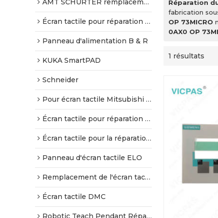
AMT SCHURTER remplacement de l'écran tactile
Réparation d
fabrication so
Écran tactile pour réparation Allen-Bradley
OP 73MICRO
n
0AX0 OP 73M
Panneau d'alimentation B & R
1 résultats
KUKA SmartPAD
Schneider
Pour écran tactile Mitsubishi & Beijer
Écran tactile pour réparation Proface
Écran tactile pour la réparation Omron
Panneau d'écran tactile ELO
Remplacement de l'écran tactile Gunze
Écran tactile DMC
Robotic Teach Pendant Réparation