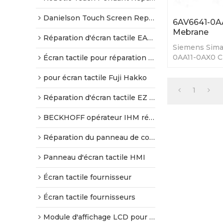
Danielson Touch Screen Replacement
6AV6641-0AA
Mebrane
Réparation d'écran tactile EATON HMI
Siemens Sima
0AA11-0AX0 Cla
Écran tactile pour réparation ESA
neuf avec gar
pour écran tactile Fuji Hakko
1
Réparation d'écran tactile EZ Automation HMI
BECKHOFF opérateur IHM réparation
Réparation du panneau de commande graphique
Panneau d'écran tactile HMI
Écran tactile fournisseur
Écran tactile fournisseurs
Module d'affichage LCD pour le remplacement du panneau HMI