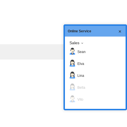
Online Service
Sales
Sean
Elva
Lina
Bella
Vito