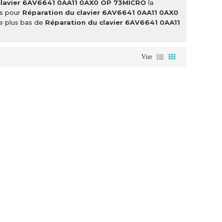
clavier 6AV6641 0AA11 0AX0 OP 73MICRO
la
is pour
Réparation du clavier 6AV6641 0AA11 0AX0
e plus bas de
Réparation du clavier 6AV6641 0AA11
Vue