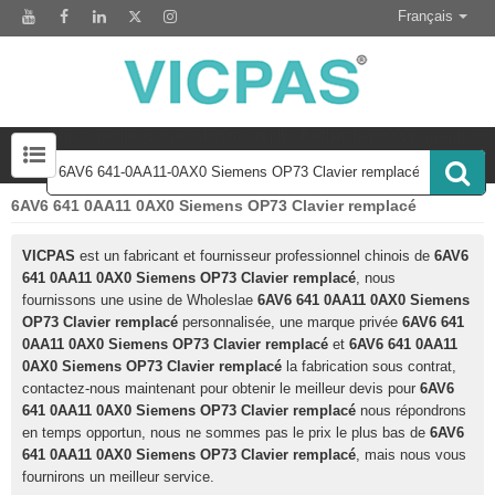
Français
Écrans tactiles-Claviers-Écrans et plus Rechercher 50000 Inventaire
6AV6 641 0AA11 0AX0 Siemens OP73 Clavier remplacé
Module d'affichage LCD pour le remplacement du panneau HMI
Accessoire pour le remplacement de l'écran tactile
VICPAS
est un fabricant et fournisseur professionnel chinois de
6AV6
641 0AA11 0AX0 Siemens OP73 Clavier remplacé
, nous
fournissons une usine de Wholeslae
6AV6 641 0AA11 0AX0 Siemens
OP73 Clavier remplacé
personnalisée, une marque privée
6AV6 641
0AA11 0AX0 Siemens OP73 Clavier remplacé
et
6AV6 641 0AA11
0AX0 Siemens OP73 Clavier remplacé
la fabrication sous contrat,
contactez-nous maintenant pour obtenir le meilleur devis pour
6AV6
641 0AA11 0AX0 Siemens OP73 Clavier remplacé
nous répondrons
en temps opportun, nous ne sommes pas le prix le plus bas de
6AV6
641 0AA11 0AX0 Siemens OP73 Clavier remplacé
, mais nous vous
fournirons un meilleur service.