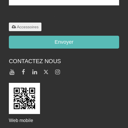
Supporte uniquement
.rar/.zip/.jpg/.png/.gif/.doc/.xls/.pdf,
maximum 20M
Accessoires
Envoyer
CONTACTEZ NOUS
Web mobile