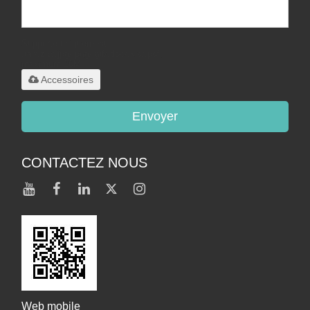
Supporte uniquement
.rar/.zip/.jpg/.png/.gif/.doc/.xls/.pdf,
maximum 20M
Accessoires
Envoyer
CONTACTEZ NOUS
Web mobile