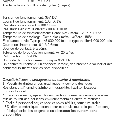
Voyage
0.010 "et 0.020".
Cycle de la vie
5 millions de cycles (jusqu'à)
Tension de fonctionnement: 35V DC
Courant de fonctionnement: 100mA 1W
Résistance de contact: <100 Ohms
Résistance en circuit ouvert:
≥
10M
Ω
à 100V
Température de fonctionnement: Dôme plat / métal: -20
°
c à +80
°
c
Température de stockage: Dôme plat / métal: -40
°
cto +80
°
c
Espérance de vie Type plat
≥
5 000 000 fois de type tactile
≥
1 000 000 fois
Course de l'interrupteur: 0.1 à 0.6mm
Bounce de contact: 5 à 30ms
Tolérance de force d'actionnement: +/- 20 à 45g
Ratio tactile: FC> 40%
Humidité de fonctionnement: jusqu'à 95% HR
Un connecteur femelle, un connecteur mâle, des broches à souder et des
connecteurs thermoscellés sont disponibles
Caractéristiques avantageuses du clavier à membrane:
1. Possibilité d'intégrer des graphiques, y compris des logos
Résistance à l'humidité 2.Inherent, durabilité, fiabilité HeatSeal
3. moindre coût
4. Facilité de nettoyage et de désinfection, bonne performance scellée
afin de fournir des solutions environnementales dures et robustes
5.Facile à personnaliser, espace et poids réduits, structure stable
LED, dômes métalliques, connecteur et circuit, tout cela peut être conçu
et fabriqué selon les exigences du client
tous les custom sont
disponibles