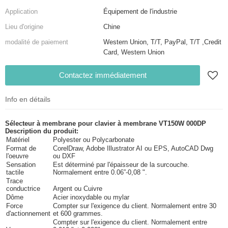
Application
Équipement de l'industrie
Lieu d'origine
Chine
modalité de paiement
Western Union, T/T, PayPal, T/T ,Credit
Card, Western Union
Contactez immédiatement
Info en détails
Sélecteur à membrane pour clavier à membrane VT150W 000DP
Description du produit:
Matériel
Polyester ou Polycarbonate
Format de
CorelDraw, Adobe Illustrator AI ou EPS, AutoCAD Dwg
l'oeuvre
ou DXF
Sensation
Est déterminé par l'épaisseur de la surcouche.
tactile
Normalement entre 0.06
”
-0,08 ".
Trace
conductrice
Argent ou Cuivre
Dôme
Acier inoxydable ou mylar
Force
Compter sur l'exigence du client. Normalement entre 30
d'actionnement
et 600 grammes.
Compter sur l'exigence du client. Normalement entre