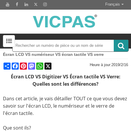
Français
Écrans tactiles-Claviers-Écrans et plus Rechercher 50000 Inventaire
Écran LCD VS numériseur VS écran tactile VS verre
Module d'affichage LCD pour le remplacement du panneau HMI
Accessoire pour le remplacement de l'écran tactile
Share
Facebook
Pinterest
Mastodon
WhatsApp
X
Heure à jour:
2019/2/16
Écran LCD VS Digitizer VS Écran tactile VS Verre:
Quelles sont les différences?
Dans cet article, je vais détailler TOUT ce que vous devez
savoir sur l'écran LCD, le numériseur et le verre de
l'écran tactile.
Que sont ils?