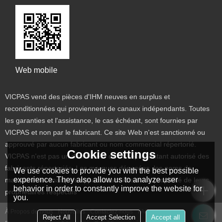
Web mobile
VICPAS vend des pièces d'IHM neuves en surplus et
reconditionnées qui proviennent de canaux indépendants. Toutes
les garanties et l'assistance, le cas échéant, sont fournies par
VICPAS et non par le fabricant. Ce site Web n'est sanctionné ou
approuvé par aucun fabricant ou nom commercial répertorié.
Cookie settings
VICPAS n'est pas un distributeur ou un représentant autorisé des
fabricants répertoriés. Les marques déposées, les noms de
We use cookies to provide you with the best possible
experience. They also allow us to analyze user
marque et les marques apparaissant ici sont la propriété de leurs
behavior in order to constantly improve the website for
propriétaires respectifs
you.
À Propos de nous
Nouvelles
Contactez-nous
FAQs
Reject All
Accept Selection
Accept all