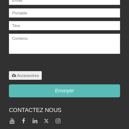
Supporte uniquement
.rar/.zip/.jpg/.png/.gif/.doc/.xls/.pdf,
maximum 20M
Accessoires
Envoyer
CONTACTEZ NOUS